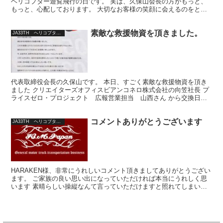
ヘリコプター遊覧飛行の日です。 実は、久保山会長の方がもっと、
もっと、心配しております。 大切なお客様の笑顔に会えるのをとて
も楽しみにしているからです。 でも、お天気ばかりは...
素敵な救援物資を頂きました。
JA33TH ヘリコプター日記
代表取締役会長の久保山です。 本日、すごく素敵な救援物資を頂き
ました クリエイターズオフィスビアンコネロ株式会社の向笠社長 プ
ライスゼロ・プロジェクト 広報営業担当 山西さん から交換日記
を４００部ご寄付頂きました。 ５月１日に避難所に避難...
コメントありがとうございます
JA33TH ヘリコプター日記
HARAKEN様、非常にうれしいコメント頂きましてありがとうござい
ます。 ご家族の良い思い出になっていただければ本当にうれしく思
います 素晴らしい操縦なんて言っていただけますと照れてしまいま
す まだまだ未熟な操縦ですがさらに訓練をしもっとも...