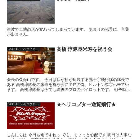
津波で土地の形が変わってしまっています。 あまりの光景に、言葉
が出ません。
高橋 淳隊長米寿を祝う会
JA33TH ヘリコプター日記
会長の久保山です。 今日は我が社が所属する赤十字飛行隊の隊長で
ある 高橋淳隊長の米寿を祝う会に出席の為、ヒルトン東京へ来てい
ます。 高橋淳隊長は今でも現役のプロのパイロットです。 戦争時代
の戦闘機から飛び続けて88歳になられた今でもパイロッ...
★ヘリコプター遊覧飛行★
JA33TH ヘリコプター日記
こんにちは 今日も雨ですねっ でも、ちょっと心配です 明日は大事な